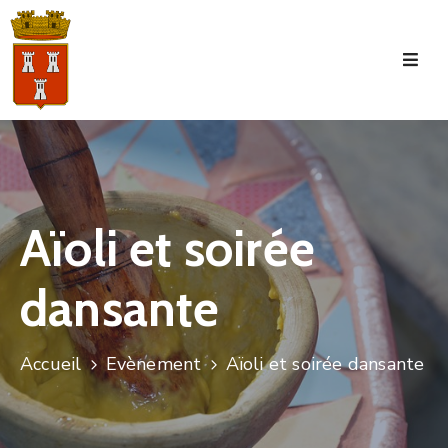
Accueil
La
Commune
Tourisme
Aïoli et soirée
Manifestations
dansante
Vie
Municipale
Services
Accueil
Evènement
Aïoli et soirée dansante
Jeunesse