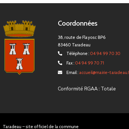
Coordonnées
38, route de Flayosc BP6
83460 Taradeau
Téléphone :
04 94 99 70 30
Fax :
04 94 99 70 71
Email :
accueil@mairie-taradeau.
Conformité RGAA : Totale
Taradeau – site officiel de la commune