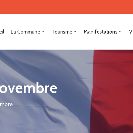
il
La Commune
Tourisme
Manifestations
V
Novembre
embre