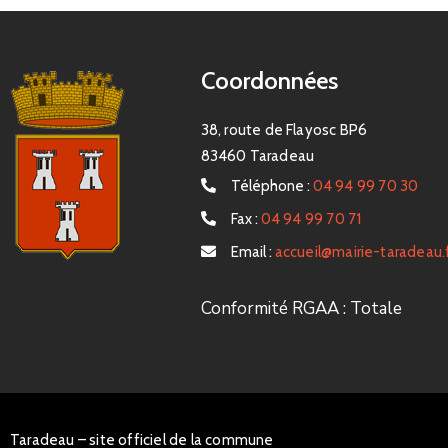
Coordonnées
38, route de Flayosc BP6
83460 Taradeau
Téléphone :
04 94 99 70 30
Fax :
04 94 99 70 71
Email :
accueil@mairie-taradeau.
Conformité RGAA : Totale
Taradeau – site officiel de la commune