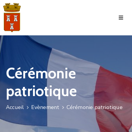
Accueil
La
Commune
Tourisme
Cérémonie
Manifestations
patriotique
Vie
Municipale
Services
Accueil
Evènement
Cérémonie patriotique
Jeunesse