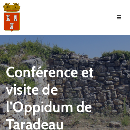
Accueil
La
Commune
Tourisme
Conférence et
Manifestations
visite de
Vie
Municipale
l’Oppidum de
Services
Jeunesse
Taradeau