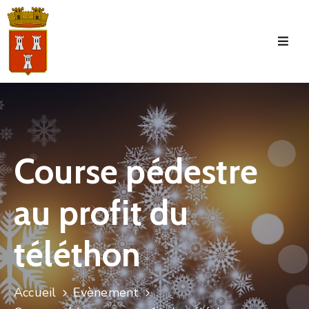
Accueil
La
Commune
Tourisme
Course pédestre
Manifestations
au profit du
Vie
Municipale
téléthon
Services
Jeunesse
Accueil
Evènement