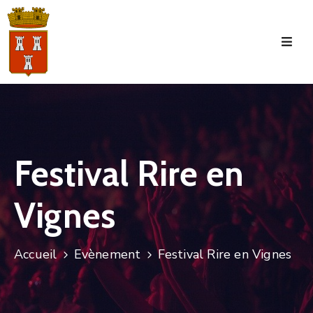
Accueil
La
Commune
Tourisme
Festival Rire en
Manifestations
Vignes
Vie
Municipale
Services
Accueil
Evènement
Festival Rire en Vignes
Jeunesse