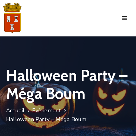
Accueil
La
Commune
Tourisme
Halloween Party –
Manifestations
Méga Boum
Vie
Municipale
Services
Accueil
Evènement
Halloween Party – Méga Boum
Jeunesse