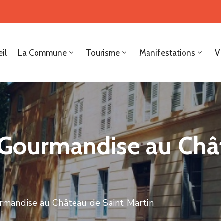
il
La Commune
Tourisme
Manifestations
V
 Gourmandise au Châ
rmandise au Château de Saint Martin