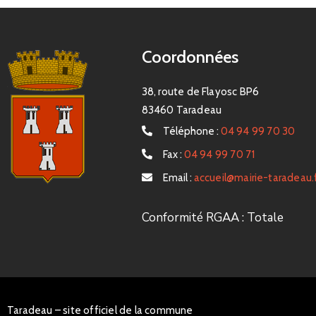
Coordonnées
38, route de Flayosc BP6
83460 Taradeau
Téléphone :
04 94 99 70 30
Fax :
04 94 99 70 71
Email :
accueil@mairie-taradeau.
Conformité RGAA : Totale
Taradeau – site officiel de la commune