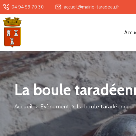
04 94 99 70 30
accueil@mairie-taradeau.fr
Accue
La boule taradéen
Accueil
Evènement
La boule taradéenne –