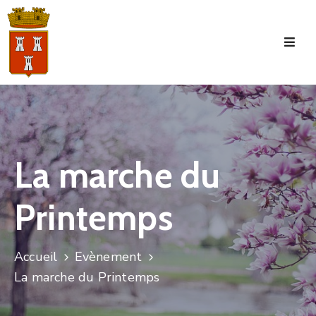
Accueil
La
Commune
Tourisme
La marche du
Manifestations
Printemps
Vie
Municipale
Services
Accueil
Evènement
La marche du Printemps
Jeunesse