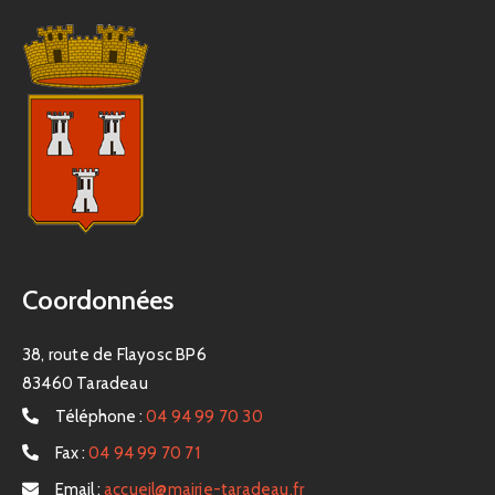
Coordonnées
38, route de Flayosc BP6
83460 Taradeau
Téléphone :
04 94 99 70 30
Fax :
04 94 99 70 71
Email :
accueil@mairie-taradeau.fr