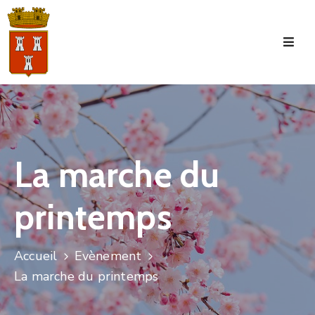
Accueil
La
Commune
Tourisme
La marche du
Manifestations
printemps
Vie
Municipale
Services
Accueil
Evènement
La marche du printemps
Jeunesse