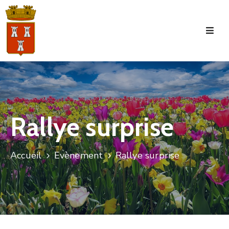
Accueil
La
Commune
Tourisme
Rallye surprise
Manifestations
Vie
Accueil
Evènement
Rallye surprise
Municipale
Services
Jeunesse