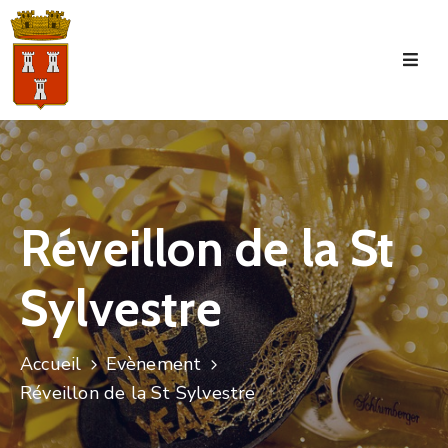
Accueil
La
Commune
Tourisme
Réveillon de la St
Manifestations
Sylvestre
Vie
Municipale
Services
Accueil
Evènement
Réveillon de la St Sylvestre
Jeunesse