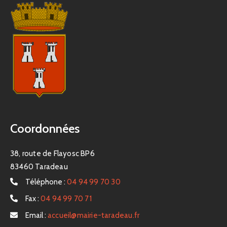
Coordonnées
38, route de Flayosc BP6
83460 Taradeau
Téléphone :
04 94 99 70 30
Fax :
04 94 99 70 71
Email :
accueil@mairie-taradeau.fr