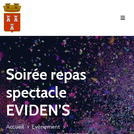
Accueil
La
Commune
Tourisme
Soirée repas
Manifestations
spectacle
Vie
Municipale
EVIDEN’S
Services
Jeunesse
Accueil
Evènement