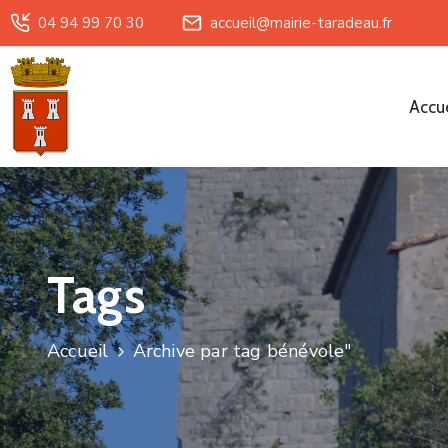
04 94 99 70 30
accueil@mairie-taradeau.fr
Accue
Tags
Accueil
Archive par tag bénévole"