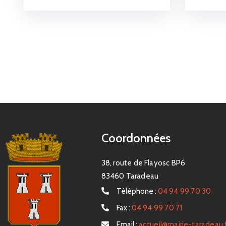
Coordonnées
38, route de Flayosc BP6
83460 Taradeau
Téléphone :
04 94 99 70 30
Fax :
04 94 99 70 71
Email :
accueil@mairie-taradeau.