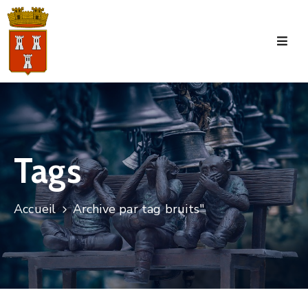
Accueil
La
Commune
Tourisme
Tags
Manifestations
Vie
Accueil
Archive par tag bruits"
Municipale
Services
Jeunesse