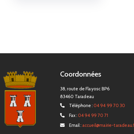
Coordonnées
38, route de Flayosc BP6
83460 Taradeau
Téléphone :
04 94 99 70 30
Fax :
04 94 99 70 71
Email :
accueil@mairie-taradeau.