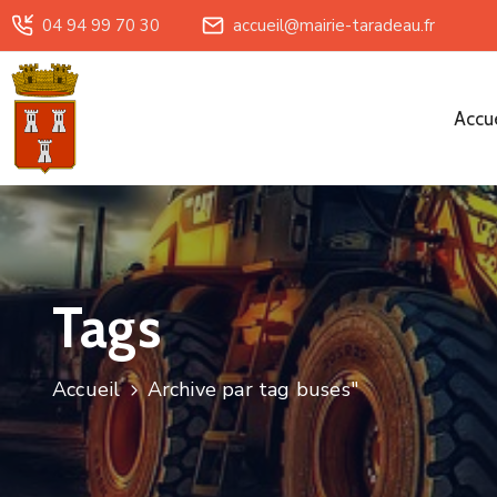
04 94 99 70 30
accueil@mairie-taradeau.fr
Accue
Tags
Accueil
Archive par tag buses"