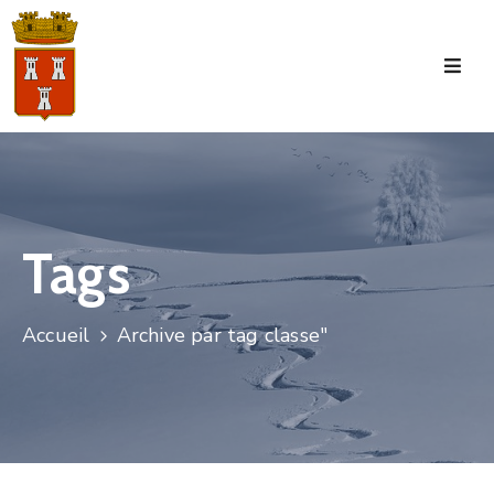
Accueil
La
Commune
Tourisme
Tags
Manifestations
Vie
Accueil
Archive par tag classe"
Municipale
Services
Jeunesse