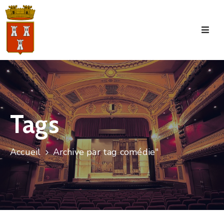
Accueil
La
Commune
Tourisme
Tags
Manifestations
Vie
Accueil
Archive par tag comédie"
Municipale
Services
Jeunesse