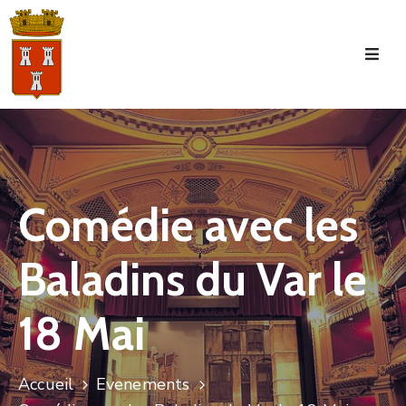
Accueil
La
Commune
Tourisme
Comédie avec les
Manifestations
Baladins du Var le
Vie
Municipale
18 Mai
Services
Jeunesse
Accueil
Evenements