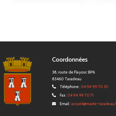
Coordonnées
38, route de Flayosc BP6
83460 Taradeau
Téléphone :
04 94 99 70 30
Fax :
04 94 99 70 71
Email :
accueil@mairie-taradeau.