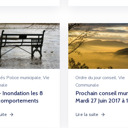
tés Police municipale
‚
Vie
Ordre du jour conseil
‚
Vie
ale
Communale
– Inondation les 8
Prochain conseil mun
comportements
Mardi 27 Juin 2017 à 
uite
Lire la suite