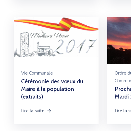
Vie Communale
Ordre du
Commun
Cérémonie des vœux du
Maire à la population
Procha
(extraits)
Mardi 
Lire la suite
Lire la s