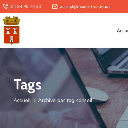
04 94 99 70 30
accueil@mairie-taradeau.fr
Accue
Tags
Accueil
Archive par tag conseil"