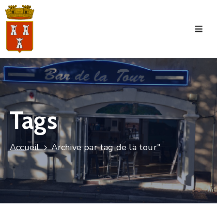
Accueil
La
Commune
Tourisme
Tags
Manifestations
Vie
Accueil
Archive par tag de la tour"
Municipale
Services
Jeunesse