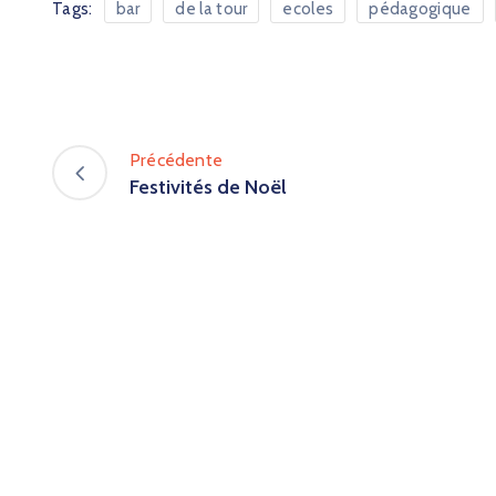
Tags:
bar
de la tour
ecoles
pédagogique
Précédente
Festivités de Noël