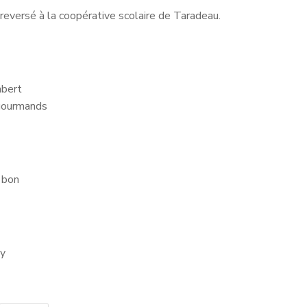
reversé à la coopérative scolaire de Taradeau.
mbert
 gourmands
 bon
my