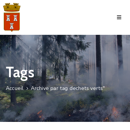
Accueil
La
Commune
Tourisme
Tags
Manifestations
Vie
Accueil
Archive par tag dechets verts"
Municipale
Services
Jeunesse