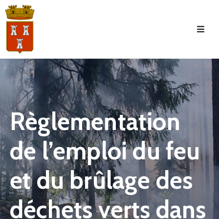
Accueil
La
Commune
Tourisme
Règlementation
Manifestations
de l’emploi du feu
Vie
Municipale
et du brûlage des
Services
Jeunesse
déchets verts dans