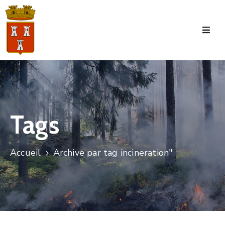
Accueil
La
Commune
Tourisme
Tags
Manifestations
Vie
Accueil
Archive par tag incineration"
Municipale
Services
Jeunesse