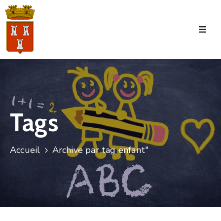
Accueil
La
Commune
Tourisme
Tags
Manifestations
Vie
Accueil
Archive par tag enfant"
Municipale
Services
Jeunesse