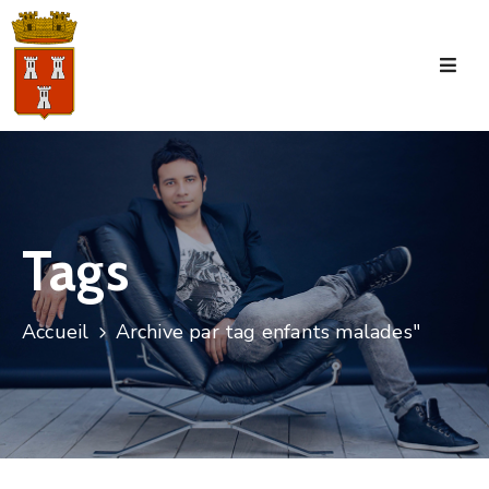
Accueil
La
Commune
Tourisme
Tags
Manifestations
Vie
Accueil
Archive par tag enfants malades"
Municipale
Services
Jeunesse