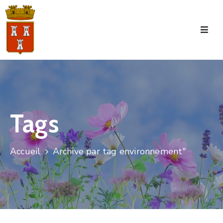
Accueil
La
Commune
Tourisme
Tags
Manifestations
Vie
Accueil
Archive par tag environnement"
Municipale
Services
Jeunesse