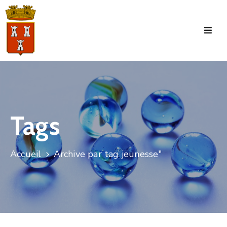
Accueil
La
Commune
Tourisme
Tags
Manifestations
Vie
Accueil
Archive par tag jeunesse"
Municipale
Services
Jeunesse