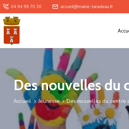
04 94 99 70 30
accueil@mairie-taradeau.fr
Accue
Des nouvelles du 
Accueil
Jeunesse
Des nouvelles du centre 