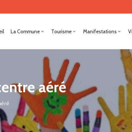
il
La Commune
Tourisme
Manifestations
V
centre aéré
aéré