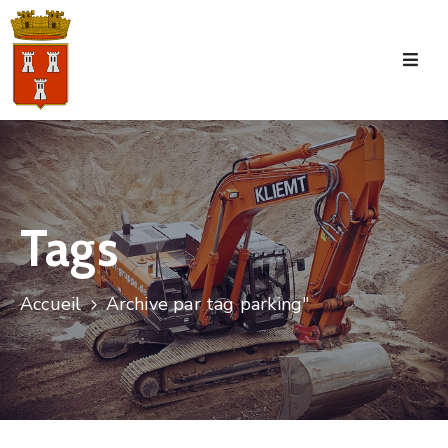
Accueil
La
Commune
Tourisme
Tags
Manifestations
Vie
Accueil
Archive par tag parking"
Municipale
Services
Jeunesse