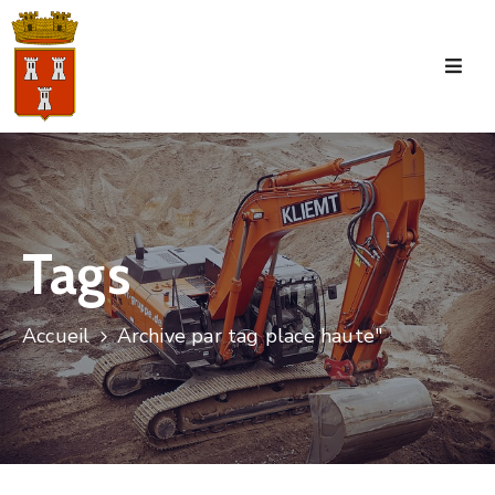
Accueil
La
Commune
Tourisme
Tags
Manifestations
Vie
Accueil
Archive par tag place haute"
Municipale
Services
Jeunesse