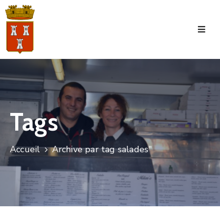
Accueil
La
Commune
Tourisme
Tags
Manifestations
Vie
Accueil
Archive par tag salades"
Municipale
Services
Jeunesse