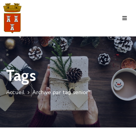
Accueil
La
Commune
Tourisme
Tags
Manifestations
Vie
Accueil
Archive par tag senior"
Municipale
Services
Jeunesse