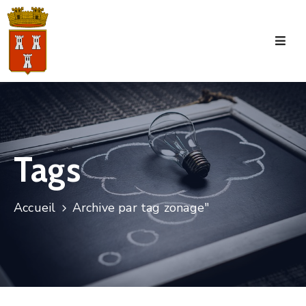
Accueil
La
Commune
Tourisme
Tags
Manifestations
Vie
Accueil
Archive par tag zonage"
Municipale
Services
Jeunesse