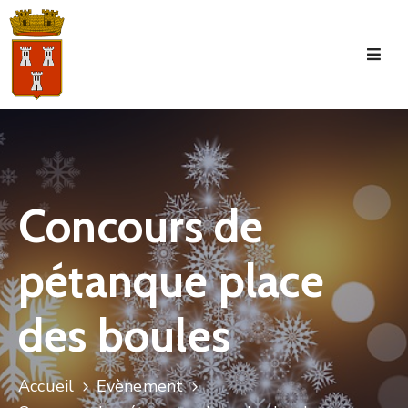
Accueil
La
Commune
Tourisme
Concours de
Manifestations
pétanque place
Vie
Municipale
des boules
Services
Jeunesse
Accueil
Evènement