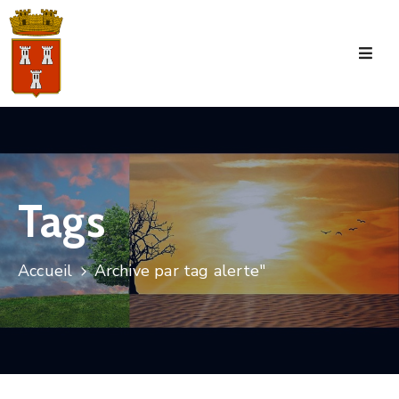
Accueil
La
Commune
Tourisme
Tags
Manifestations
Vie
Accueil
Archive par tag alerte"
Municipale
Services
Jeunesse