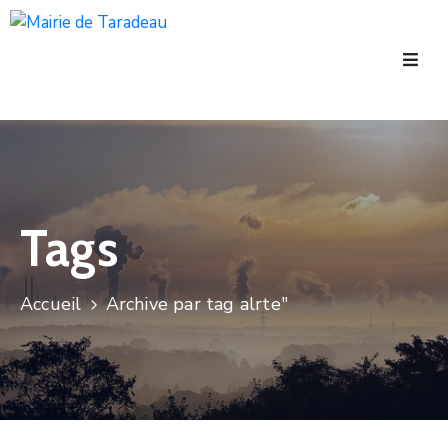
Accueil
La
Commune
Tourisme
Tags
Manifestations
Vie
Accueil
Archive par tag alrte"
Municipale
Services
Jeunesse