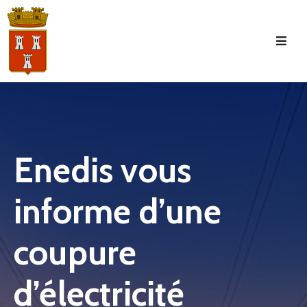
Accueil
La
Commune
Tourisme
Enedis vous
Manifestations
informe d’une
Vie
Municipale
coupure
Services
Jeunesse
d’électricité