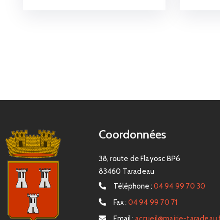
Coordonnées
38, route de Flayosc BP6
83460 Taradeau
Téléphone :
04 94 99 70 30
Fax :
04 94 99 70 71
Email :
accueil@mairie-taradeau.