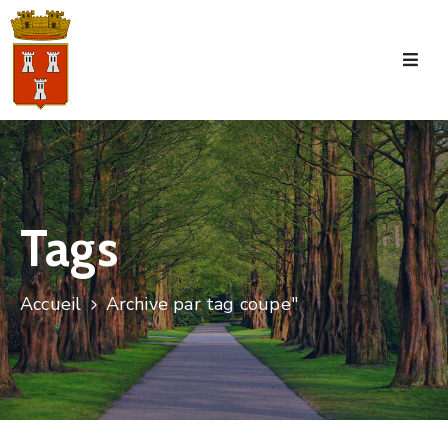
Accueil
La
Commune
Tourisme
Tags
Manifestations
Vie
Accueil
Archive par tag coupe"
Municipale
Services
Jeunesse