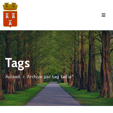
Accueil
La
Commune
Tourisme
Tags
Manifestations
Vie
Accueil
Archive par tag taille"
Municipale
Services
Jeunesse