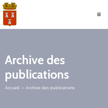
Accueil
La
Commune
Tourisme
Archive des
Manifestations
publications
Vie
Municipale
Services
Accueil
Archive des publications
Jeunesse