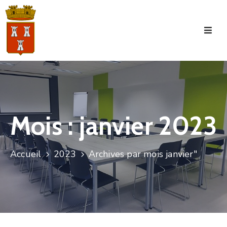
Accueil
La
Commune
Tourisme
Mois :
janvier 2023
Manifestations
Vie
Accueil
2023
Archives par mois janvier"
Municipale
Services
Jeunesse