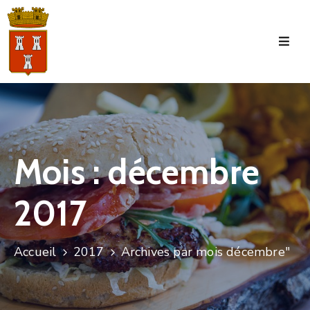
Accueil
La
Commune
Tourisme
Mois :
décembre
Manifestations
2017
Vie
Municipale
Services
Accueil
2017
Archives par mois décembre"
Jeunesse