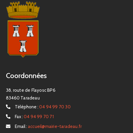
Coordonnées
38, route de Flayosc BP6
83460 Taradeau
Téléphone :
04 94 99 70 30
Fax :
04 94 99 70 71
Email :
accueil@mairie-taradeau.fr