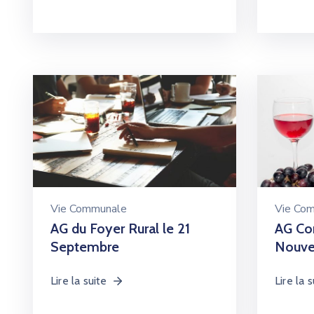
Vie Communale
Vie Co
AG du Foyer Rural le 21
AG Com
Septembre
Nouvea
Lire la suite
Lire la s