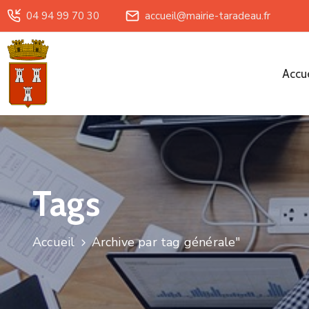
04 94 99 70 30
accueil@mairie-taradeau.fr
Accue
Tags
Accueil
Archive par tag générale"