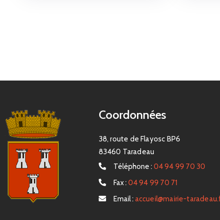
Coordonnées
38, route de Flayosc BP6
83460 Taradeau
Téléphone :
04 94 99 70 30
Fax :
04 94 99 70 71
Email :
accueil@mairie-taradeau.