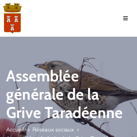
Accueil
La
Commune
Tourisme
Assemblée
Manifestations
générale de la
Vie
Municipale
Grive Taradéenne
Services
Jeunesse
Accueil
Réseaux sociaux