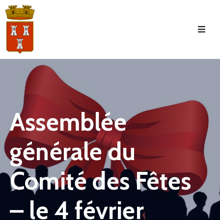
Accueil
La
Commune
Tourisme
Assemblée
Manifestations
générale du
Vie
Municipale
Comité des Fêtes
Services
Jeunesse
– le 4 février